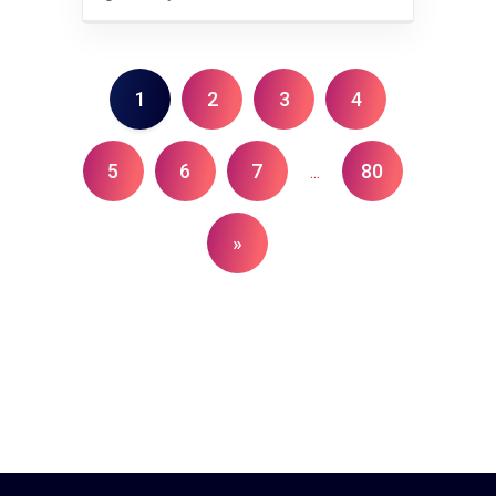
1
2
3
4
5
6
7
80
...
»