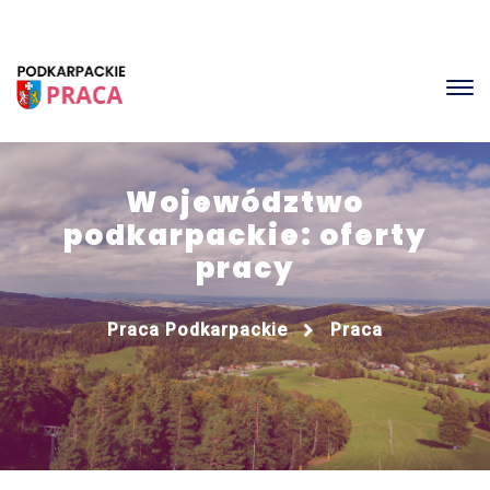
Województwo
podkarpackie: oferty
pracy
Praca Podkarpackie
Praca