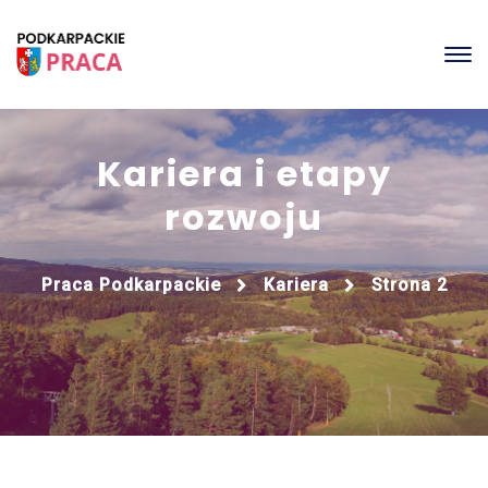
Kariera i etapy
rozwoju
Praca Podkarpackie
Kariera
Strona 2