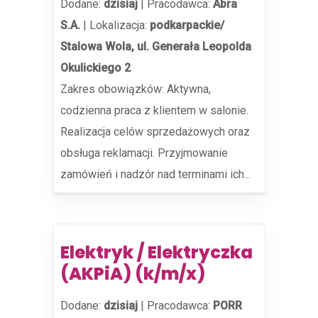
Dodane:
dzisiaj
|
Pracodawca:
Abra
S.A.
|
Lokalizacja:
podkarpackie/
Stalowa Wola, ul. Generała Leopolda
Okulickiego 2
Zakres obowiązków: Aktywna,
codzienna praca z klientem w salonie.
Realizacja celów sprzedażowych oraz
obsługa reklamacji. Przyjmowanie
zamówień i nadzór nad terminami ich...
Elektryk / Elektryczka
(AKPiA) (k/m/x)
Dodane:
dzisiaj
|
Pracodawca:
PORR