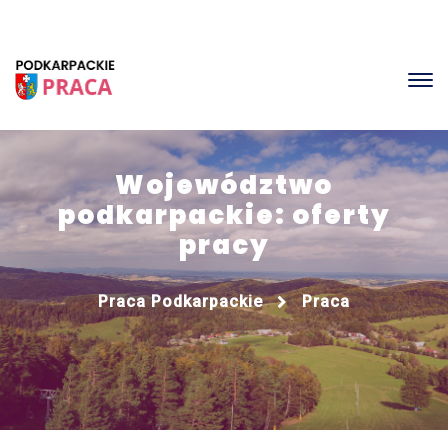
Województwo
podkarpackie: oferty
pracy
Praca Podkarpackie
Praca