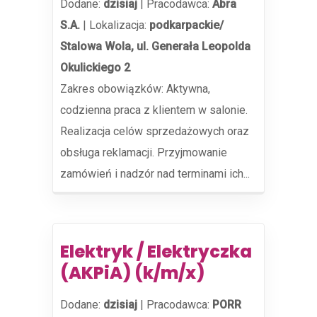
Dodane:
dzisiaj
|
Pracodawca:
Abra
S.A.
|
Lokalizacja:
podkarpackie/
Stalowa Wola, ul. Generała Leopolda
Okulickiego 2
Zakres obowiązków: Aktywna,
codzienna praca z klientem w salonie.
Realizacja celów sprzedażowych oraz
obsługa reklamacji. Przyjmowanie
zamówień i nadzór nad terminami ich...
Elektryk / Elektryczka
(AKPiA) (k/m/x)
Dodane:
dzisiaj
|
Pracodawca:
PORR