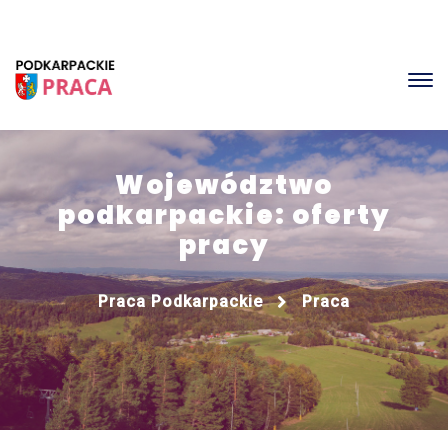
Województwo
podkarpackie: oferty
pracy
Praca Podkarpackie
Praca