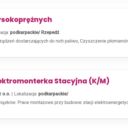
wysokoprężnych
acja:
podkarpackie/ Rzepedź
ządzeń dostarczających do nich paliwo, Czyszczenie płomieniów
lektromonterka Stacyjna (K/M)
z o.o.
|
Lokalizacja:
podkarpackie/
owiązków: Prace montażowe przy budowie stacji elektroenergetyc