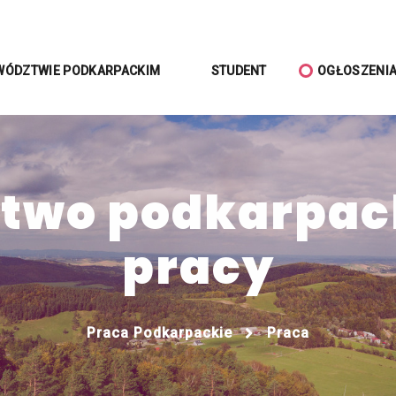
WÓDZTWIE PODKARPACKIM
STUDENT
OGŁOSZENI
wo podkarpack
pracy
Praca Podkarpackie
Praca