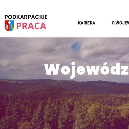
KARIERA
O WOJE
Województ