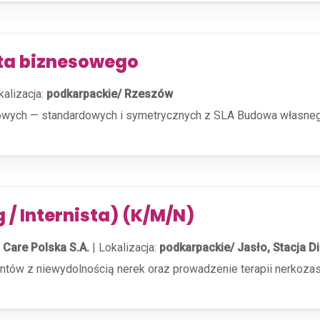
nta biznesowego
kalizacja:
podkarpackie/ Rzeszów
ych — standardowych i symetrycznych z SLA Budowa własnego le
 / Internista) (K/M/N)
 Care Polska S.A.
|
Lokalizacja:
podkarpackie/ Jasło, Stacja Di
cjentów z niewydolnością nerek oraz prowadzenie terapii nerko