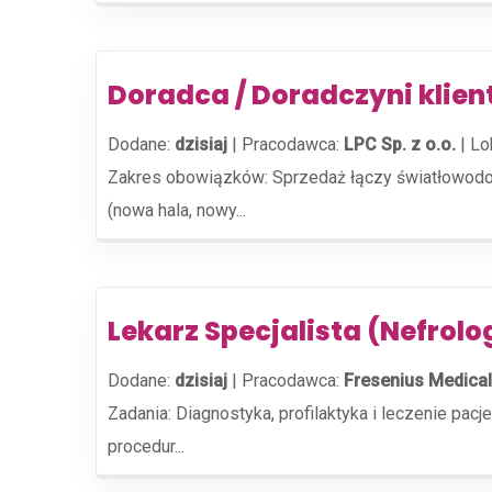
Doradca / Doradczyni klie
Dodane:
dzisiaj
|
Pracodawca:
LPC Sp. z o.o.
|
Lo
Zakres obowiązków: Sprzedaż łączy światłowodow
(nowa hala, nowy...
Lekarz Specjalista (Nefrolog
Dodane:
dzisiaj
|
Pracodawca:
Fresenius Medical
Zadania: Diagnostyka, profilaktyka i leczenie pa
procedur...