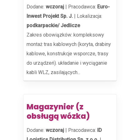
Dodane:
wczoraj
|
Pracodawca:
Euro-
Inwest Projekt Sp. J.
|
Lokalizacja:
podkarpackie/ Jedlicze
Zakres obowiązków: kompleksowy
montaż tras kablowych (koryta, drabiny
kablowe, konstrukcje wsporcze, trasy
do urządzeń). układanie i wyciąganie
kabli WLZ, zasilających...
Magazynier (z
obsługą wózka)
Dodane:
wczoraj
|
Pracodawca:
ID
Logistics Distribution Sp. z o.o.
|