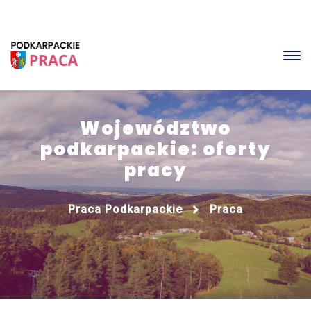
Województwo
podkarpackie: oferty
pracy
Praca Podkarpackie
Praca