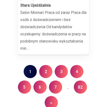
Stara Ujeżdżalnia
Salon Monnari Praca od zaraz Praca dla
osób z doświadczeniem i bez
doświadczenia Od kandydatów
oczekujemy: doświadczenia w pracy na
podobnym stanowisku wykształcenia
min....
1
2
3
4
5
6
7
82
...
»