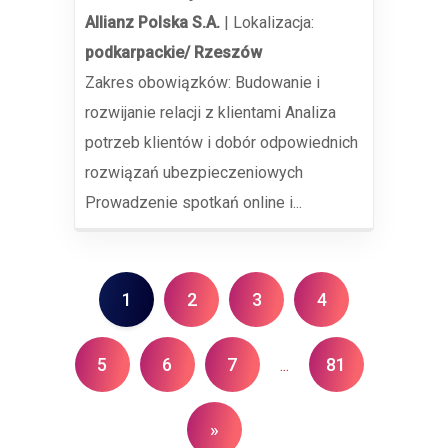
Allianz Polska S.A.
|
Lokalizacja:
podkarpackie/ Rzeszów
Zakres obowiązków: Budowanie i
rozwijanie relacji z klientami Analiza
potrzeb klientów i dobór odpowiednich
rozwiązań ubezpieczeniowych
Prowadzenie spotkań online i...
1
2
3
4
5
6
7
81
...
»