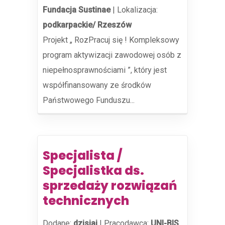
Fundacja Sustinae
|
Lokalizacja:
podkarpackie/ Rzeszów
Projekt „ RozPracuj się ! Kompleksowy
program aktywizacji zawodowej osób z
niepełnosprawnościami ”, który jest
współfinansowany ze środków
Państwowego Funduszu...
Specjalista /
Specjalistka ds.
sprzedaży rozwiązań
technicznych
Dodane:
dzisiaj
|
Pracodawca:
UNI-BIS