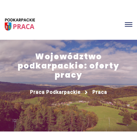
Województwo
podkarpackie: oferty
pracy
Praca Podkarpackie
Praca