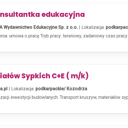
onsultantka edukacyjna
Wydawnictwo Edukacyjne Sp. z o.o.
|
Lokalizacja:
podkarpac
nienia: umowa o pracę Tryb pracy: terenowy, zadaniowy czas pra
iałów Sypkich C+E ( m/k)
a.pl
|
Lokalizacja:
podkarpackie/ Kozodrza
acji inwestycji budowlanych. Transport kruszyw, materiałów syp