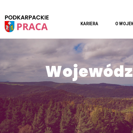
KARIERA
O WOJE
Województ