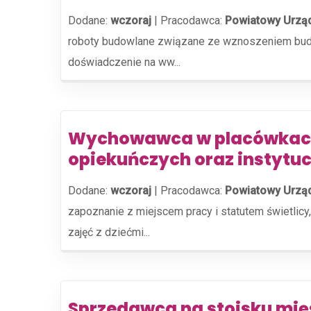
Dodane:
wczoraj
|
Pracodawca:
Powiatowy Urzą
roboty budowlane związane ze wznoszeniem budy
doświadczenie na ww...
Wychowawca w placówkach
opiekuńczych oraz instytuc
Dodane:
wczoraj
|
Pracodawca:
Powiatowy Urząd
zapoznanie z miejscem pracy i statutem świetlic
zajęć z dziećmi...
Sprzedawca na stoisku mi