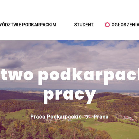
WÓDZTWIE PODKARPACKIM
STUDENT
OGŁOSZENI
wo podkarpack
pracy
Praca Podkarpackie
Praca