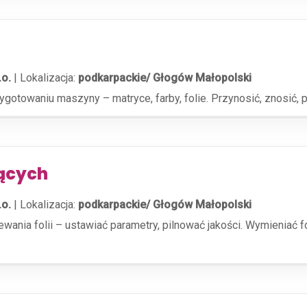
.o.
|
Lokalizacja:
podkarpackie/ Głogów Małopolski
otowaniu maszyny – matryce, farby, folie. Przynosić, znosić, p
ących
.o.
|
Lokalizacja:
podkarpackie/ Głogów Małopolski
nia folii – ustawiać parametry, pilnować jakości. Wymieniać fo