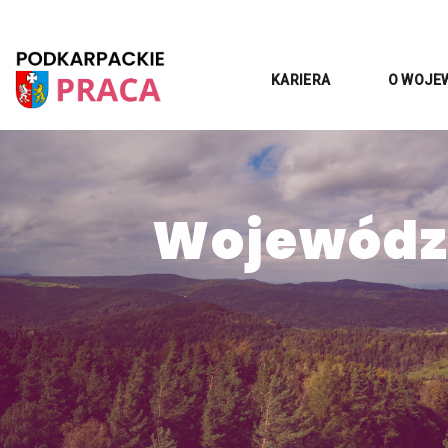
KARIERA
O WOJE
Województ