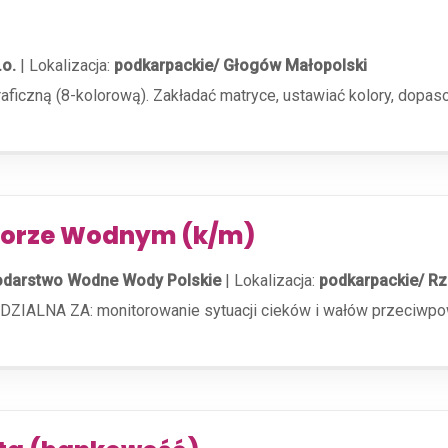
.o.
|
Lokalizacja:
podkarpackie/ Głogów Małopolski
ficzną (8-kolorową). Zakładać matryce, ustawiać kolory, dopa
dzorze Wodnym (k/m)
darstwo Wodne Wody Polskie
|
Lokalizacja:
podkarpackie/ Rz
NA ZA: monitorowanie sytuacji cieków i wałów przeciwpowod