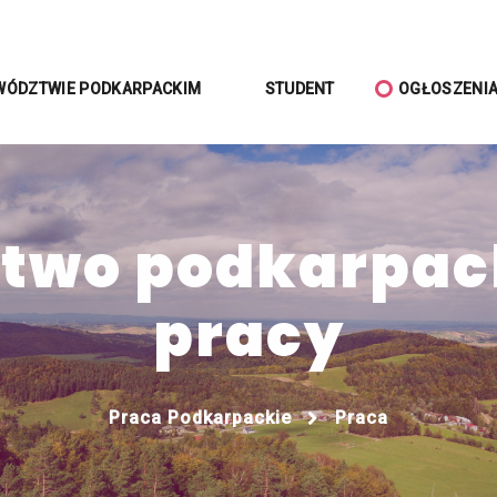
WÓDZTWIE PODKARPACKIM
STUDENT
OGŁOSZENI
wo podkarpack
pracy
Praca Podkarpackie
Praca