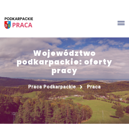
Województwo
podkarpackie: oferty
pracy
Praca Podkarpackie
Praca