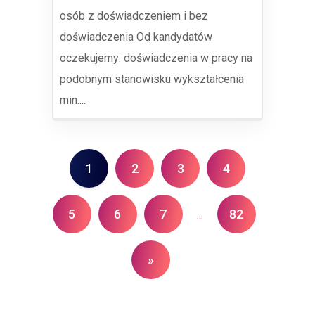
osób z doświadczeniem i bez
doświadczenia Od kandydatów
oczekujemy: doświadczenia w pracy na
podobnym stanowisku wykształcenia
min....
1
2
3
4
5
6
7
82
...
»