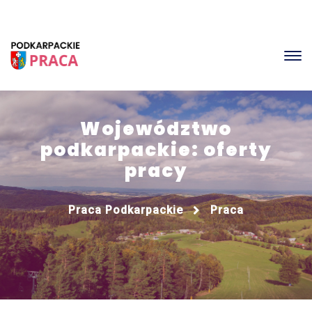
Województwo
podkarpackie: oferty
pracy
Praca Podkarpackie
Praca