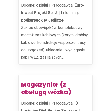
Dodane:
dzisiaj
|
Pracodawca:
Euro-
Inwest Projekt Sp. J.
|
Lokalizacja:
podkarpackie/ Jedlicze
Zakres obowiązków: kompleksowy
montaż tras kablowych (koryta, drabiny
kablowe, konstrukcje wsporcze, trasy
do urządzeń). układanie i wyciąganie
kabli WLZ, zasilających...
Magazynier (z
obsługą wózka)
Dodane:
dzisiaj
|
Pracodawca:
ID
Logistics Distribution Sp. z o.o.
|