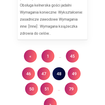
Obsługa kelnerska gości jadalni
Wymagania konieczne: Wykształcenie:
zasadnicze zawodowe Wymagania
inne: [Inne] : Wymagana książeczka
zdrowia do celów...
«
1
45
...
46
47
48
49
50
51
79
...
»