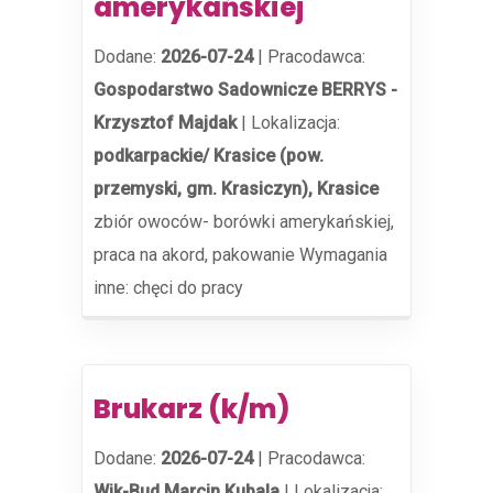
amerykańskiej
Dodane:
2026-07-24
|
Pracodawca:
Gospodarstwo Sadownicze BERRYS -
Krzysztof Majdak
|
Lokalizacja:
podkarpackie/ Krasice (pow.
przemyski, gm. Krasiczyn), Krasice
zbiór owoców- borówki amerykańskiej,
praca na akord, pakowanie Wymagania
inne: chęci do pracy
Brukarz (k/m)
Dodane:
2026-07-24
|
Pracodawca:
Wik-Bud Marcin Kubala
|
Lokalizacja: