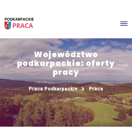
Województwo
podkarpackie: oferty
pracy
Praca Podkarpackie
Praca