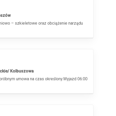
eszów
niowo – szkieletowe oraz obciążenie narządu
ckie/ Kolbuszowa
e próbnym umowa na czas określony.Wyjazd 06:00