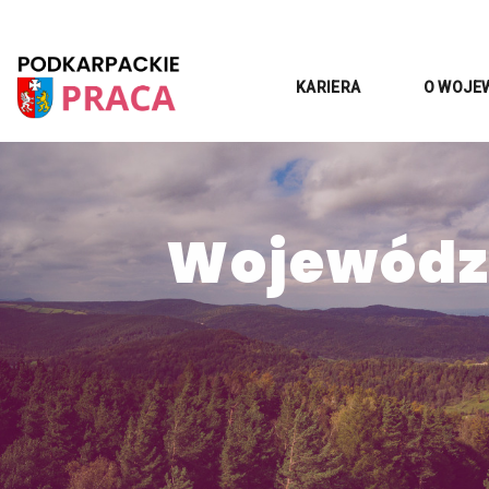
KARIERA
O WOJE
Województ