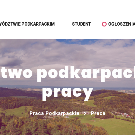
WÓDZTWIE PODKARPACKIM
STUDENT
OGŁOSZENI
wo podkarpack
pracy
Praca Podkarpackie
Praca