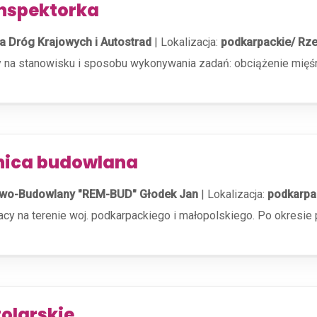
inspektorka
a Dróg Krajowych i Autostrad
|
Lokalizacja:
podkarpackie/ Rz
cy na stanowisku i sposobu wykonywania zadań: obciążenie mięś
nica budowlana
wo-Budowlany "REM-BUD" Głodek Jan
|
Lokalizacja:
podkarpa
cy na terenie woj. podkarpackiego i małopolskiego. Po okresi
olarskie