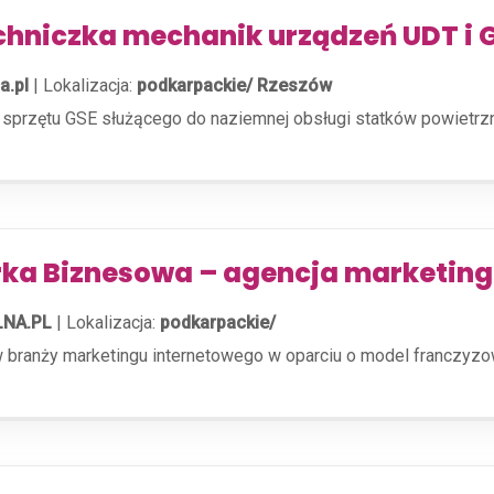
chniczka mechanik urządzeń UDT i 
a.pl
|
Lokalizacja:
podkarpackie/ Rzeszów
a sprzętu GSE służącego do naziemnej obsługi statków powiet
rka Biznesowa – agencja marketing
NA.PL
|
Lokalizacja:
podkarpackie/
i w branży marketingu internetowego w oparciu o model franczyz