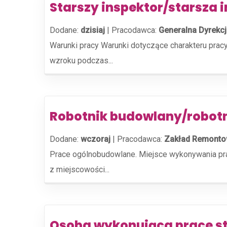
Starszy inspektor/starsza 
Dodane:
dzisiaj
|
Pracodawca:
Generalna Dyrekcj
Warunki pracy Warunki dotyczące charakteru pra
wzroku podczas...
Robotnik budowlany/robot
Dodane:
wczoraj
|
Pracodawca:
Zakład Remonto
Prace ogólnobudowlane. Miejsce wykonywania pra
z miejscowości...
Osoba wykonująca prace st