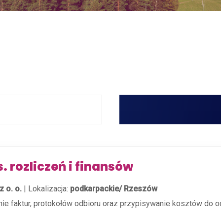
s. rozliczeń i finansów
 o. o.
|
Lokalizacja:
podkarpackie/ Rzeszów
nie faktur, protokołów odbioru oraz przypisywanie kosztów do o