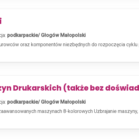
i
cja:
podkarpackie/ Głogów Małopolski
rowców oraz komponentów niezbędnych do rozpoczęcia cyklu pro
zyn Drukarskich (także bez doświa
cja:
podkarpackie/ Głogów Małopolski
zaawansowanych maszynach 8-kolorowych Uzbrajanie maszyny, 