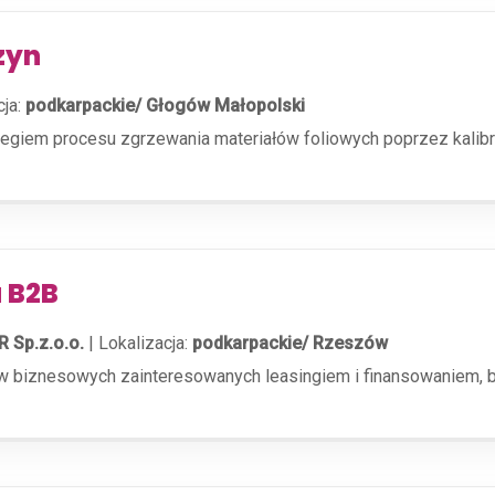
zyn
cja:
podkarpackie/ Głogów Małopolski
giem procesu zgrzewania materiałów foliowych poprzez kalibra
 B2B
R Sp.z.o.o.
|
Lokalizacja:
podkarpackie/ Rzeszów
 biznesowych zainteresowanych leasingiem i finansowaniem, bu