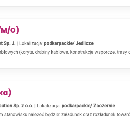
K/M/O)
t Sp. J.
|
Lokalizacja:
podkarpackie/ Jedlicze
owych (koryta, drabiny kablowe, konstrukcje wsporcze, trasy do
ka)
bution Sp. z o.o.
|
Lokalizacja:
podkarpackie/ Zaczernie
stanowisku należeć będzie: załadunek oraz rozładunek towaró