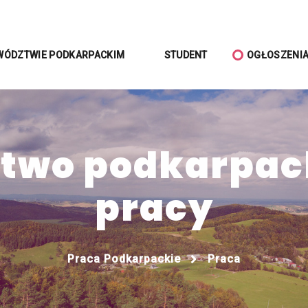
WÓDZTWIE PODKARPACKIM
STUDENT
OGŁOSZENI
wo podkarpack
pracy
Praca Podkarpackie
Praca