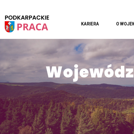
KARIERA
O WOJE
Województ