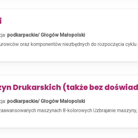
i
cja:
podkarpackie/ Głogów Małopolski
rowców oraz komponentów niezbędnych do rozpoczęcia cyklu pro
zyn Drukarskich (także bez doświa
cja:
podkarpackie/ Głogów Małopolski
zaawansowanych maszynach 8-kolorowych Uzbrajanie maszyny, 