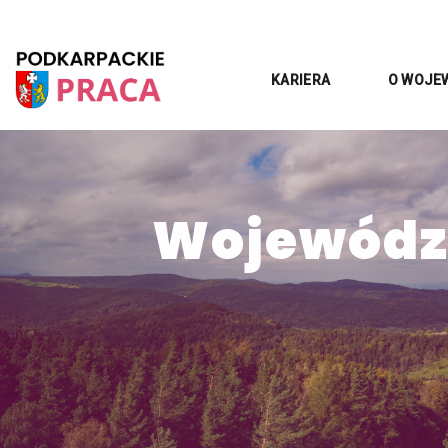
KARIERA
O WOJE
Województ