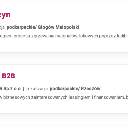
zyn
cja:
podkarpackie/ Głogów Małopolski
giem procesu zgrzewania materiałów foliowych poprzez kalibra
 B2B
R Sp.z.o.o.
|
Lokalizacja:
podkarpackie/ Rzeszów
 biznesowych zainteresowanych leasingiem i finansowaniem, bu