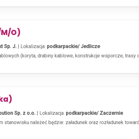
K/M/O)
t Sp. J.
|
Lokalizacja:
podkarpackie/ Jedlicze
owych (koryta, drabiny kablowe, konstrukcje wsporcze, trasy do
ka)
bution Sp. z o.o.
|
Lokalizacja:
podkarpackie/ Zaczernie
stanowisku należeć będzie: załadunek oraz rozładunek towaró