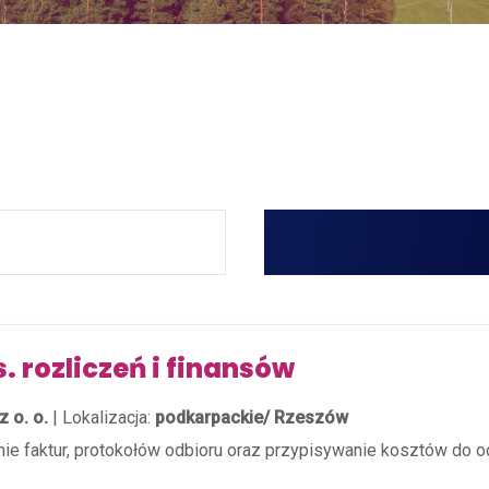
s. rozliczeń i finansów
 o. o.
|
Lokalizacja:
podkarpackie/ Rzeszów
nie faktur, protokołów odbioru oraz przypisywanie kosztów do o