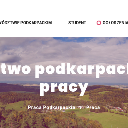
WÓDZTWIE PODKARPACKIM
STUDENT
OGŁOSZENI
wo podkarpack
pracy
Praca Podkarpackie
Praca