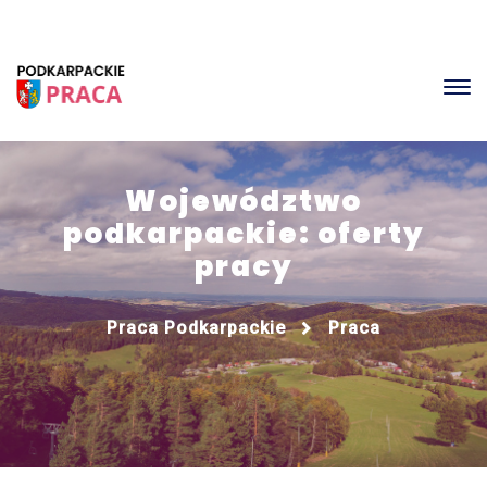
Województwo
podkarpackie: oferty
pracy
Praca Podkarpackie
Praca