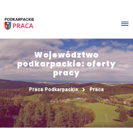
Województwo
podkarpackie: oferty
pracy
Praca Podkarpackie
Praca