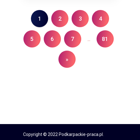
1
2
3
4
5
6
7
81
...
»
Copyright © 2022 Podkarpackie-praca.pl.