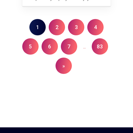
1
2
3
4
5
6
7
83
...
»