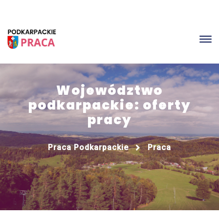
Województwo
podkarpackie: oferty
pracy
Praca Podkarpackie
Praca