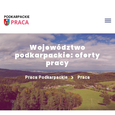
Województwo
podkarpackie: oferty
pracy
Praca Podkarpackie
Praca