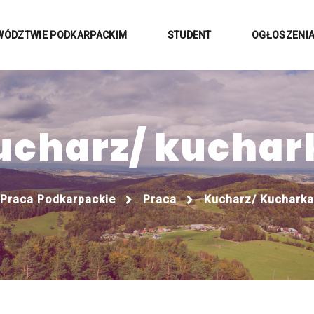
WÓDZTWIE PODKARPACKIM
STUDENT
OGŁOSZENI
ucharz/ kuchar
Praca Podkarpackie
Praca
Kucharz/ Kucharka