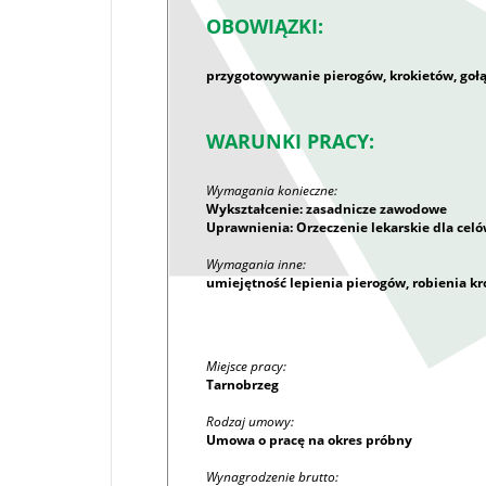
OBOWIĄZKI:
przygotowywanie pierogów, krokietów, gołąb
WARUNKI PRACY:
Wymagania konieczne:
Wykształcenie: zasadnicze zawodowe
Uprawnienia: Orzeczenie lekarskie dla cel
Wymagania inne:
umiejętność lepienia pierogów, robienia k
Miejsce pracy:
Tarnobrzeg
Rodzaj umowy:
Umowa o pracę na okres próbny
Wynagrodzenie brutto: