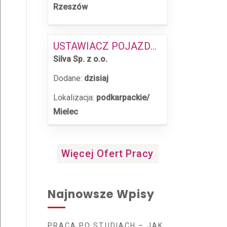
Rzeszów
USTAWIACZ POJAZDÓW KOLEJOWYCH
Silva Sp. z o.o.
Dodane:
dzisiaj
Lokalizacja:
podkarpackie/
Mielec
Więcej Ofert Pracy
Najnowsze Wpisy
PRACA PO STUDIACH – JAK