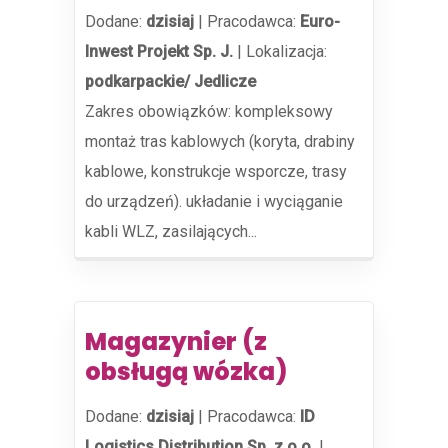
Dodane:
dzisiaj
|
Pracodawca:
Euro-
Inwest Projekt Sp. J.
|
Lokalizacja:
podkarpackie/ Jedlicze
Zakres obowiązków: kompleksowy
montaż tras kablowych (koryta, drabiny
kablowe, konstrukcje wsporcze, trasy
do urządzeń). układanie i wyciąganie
kabli WLZ, zasilających...
Magazynier (z
obsługą wózka)
Dodane:
dzisiaj
|
Pracodawca:
ID
Logistics Distribution Sp. z o.o.
|