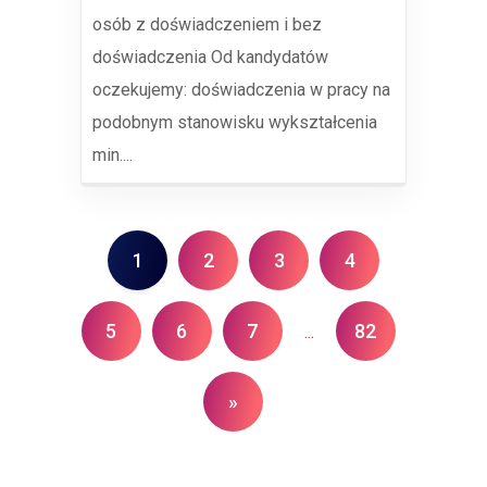
osób z doświadczeniem i bez
doświadczenia Od kandydatów
oczekujemy: doświadczenia w pracy na
podobnym stanowisku wykształcenia
min....
1
2
3
4
5
6
7
82
...
»