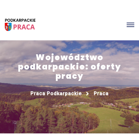
Województwo
podkarpackie: oferty
pracy
Praca Podkarpackie
Praca