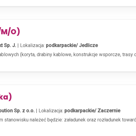
K/M/O)
t Sp. J.
|
Lokalizacja:
podkarpackie/ Jedlicze
owych (koryta, drabiny kablowe, konstrukcje wsporcze, trasy do
ka)
bution Sp. z o.o.
|
Lokalizacja:
podkarpackie/ Zaczernie
stanowisku należeć będzie: załadunek oraz rozładunek towaró