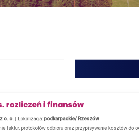
s. rozliczeń i finansów
 o. o.
|
Lokalizacja:
podkarpackie/ Rzeszów
nie faktur, protokołów odbioru oraz przypisywanie kosztów do o