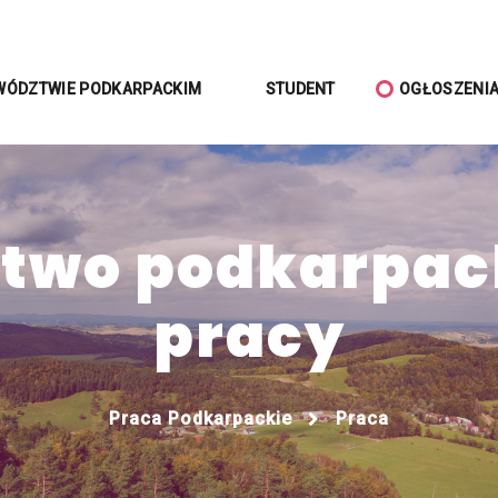
WÓDZTWIE PODKARPACKIM
STUDENT
OGŁOSZENI
wo podkarpack
pracy
Praca Podkarpackie
Praca