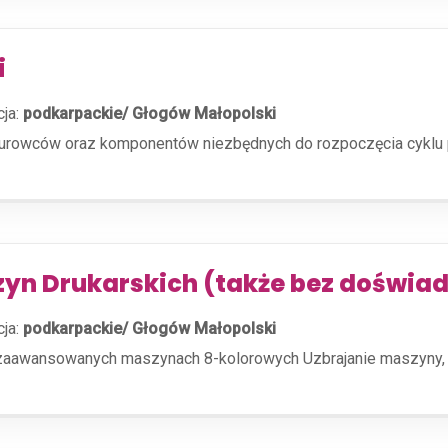
i
cja:
podkarpackie/ Głogów Małopolski
rowców oraz komponentów niezbędnych do rozpoczęcia cyklu pro
zyn Drukarskich (także bez doświa
cja:
podkarpackie/ Głogów Małopolski
zaawansowanych maszynach 8-kolorowych Uzbrajanie maszyny, 