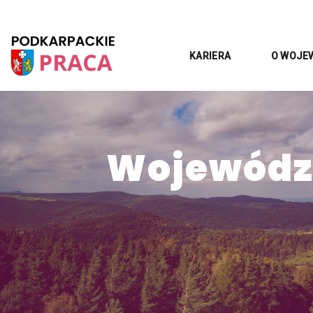
KARIERA
O WOJE
Województ