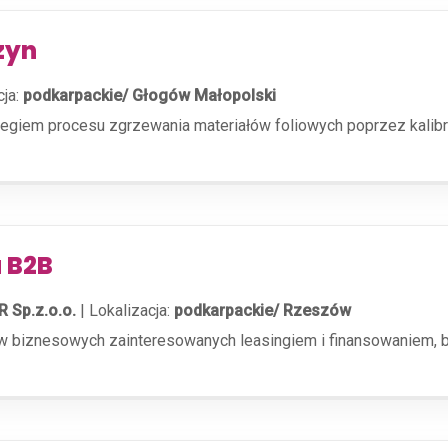
zyn
cja:
podkarpackie/ Głogów Małopolski
giem procesu zgrzewania materiałów foliowych poprzez kalibra
 B2B
R Sp.z.o.o.
|
Lokalizacja:
podkarpackie/ Rzeszów
 biznesowych zainteresowanych leasingiem i finansowaniem, bu