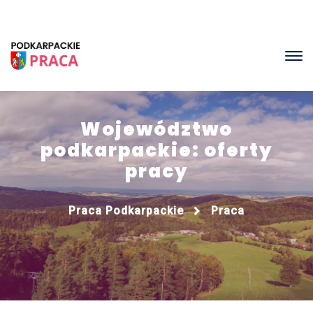
Województwo
podkarpackie: oferty
pracy
Praca Podkarpackie
Praca