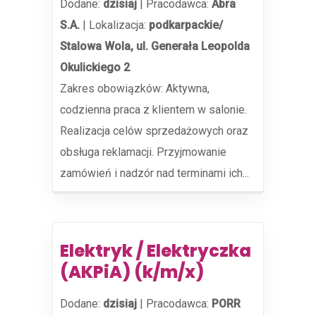
Dodane:
dzisiaj
|
Pracodawca:
Abra
S.A.
|
Lokalizacja:
podkarpackie/
Stalowa Wola, ul. Generała Leopolda
Okulickiego 2
Zakres obowiązków: Aktywna,
codzienna praca z klientem w salonie.
Realizacja celów sprzedażowych oraz
obsługa reklamacji. Przyjmowanie
zamówień i nadzór nad terminami ich...
Elektryk / Elektryczka
(AKPiA) (k/m/x)
Dodane:
dzisiaj
|
Pracodawca:
PORR