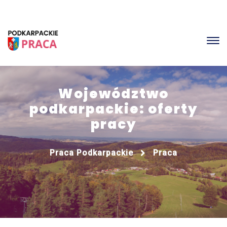
Województwo
podkarpackie: oferty
pracy
Praca Podkarpackie
Praca