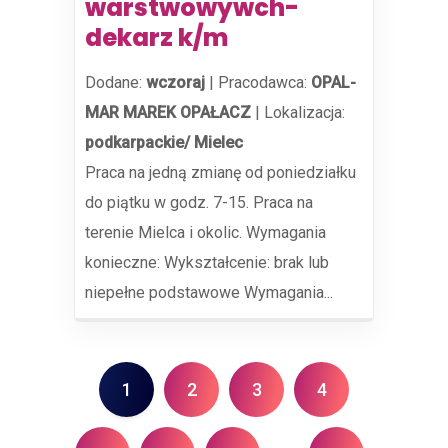
warstwowywch-
dekarz k/m
Dodane:
wczoraj
|
Pracodawca:
OPAL-
MAR MAREK OPAŁACZ
|
Lokalizacja:
podkarpackie/ Mielec
Praca na jedną zmianę od poniedziałku
do piątku w godz. 7-15. Praca na
terenie Mielca i okolic. Wymagania
konieczne: Wykształcenie: brak lub
niepełne podstawowe Wymagania...
1
2
3
4