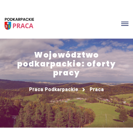
Województwo
podkarpackie: oferty
pracy
Praca Podkarpackie
Praca