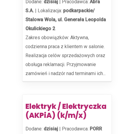
Dodane:
dzisiaj
|
Pracodawca:
Abra
S.A.
|
Lokalizacja:
podkarpackie/
Stalowa Wola, ul. Generała Leopolda
Okulickiego 2
Zakres obowiązków: Aktywna,
codzienna praca z klientem w salonie.
Realizacja celów sprzedażowych oraz
obsługa reklamacji. Przyjmowanie
zamówień i nadzór nad terminami ich...
Elektryk / Elektryczka
(AKPiA) (k/m/x)
Dodane:
dzisiaj
|
Pracodawca:
PORR