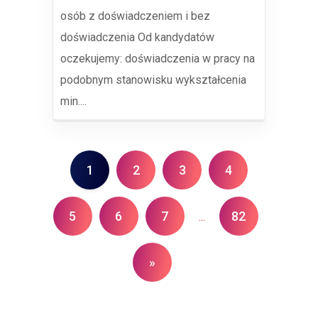
osób z doświadczeniem i bez
doświadczenia Od kandydatów
oczekujemy: doświadczenia w pracy na
podobnym stanowisku wykształcenia
min....
1
2
3
4
5
6
7
82
...
»