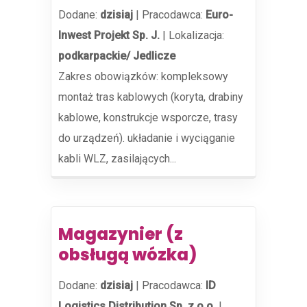
Dodane:
dzisiaj
|
Pracodawca:
Euro-
Inwest Projekt Sp. J.
|
Lokalizacja:
podkarpackie/ Jedlicze
Zakres obowiązków: kompleksowy
montaż tras kablowych (koryta, drabiny
kablowe, konstrukcje wsporcze, trasy
do urządzeń). układanie i wyciąganie
kabli WLZ, zasilających...
Magazynier (z
obsługą wózka)
Dodane:
dzisiaj
|
Pracodawca:
ID
Logistics Distribution Sp. z o.o.
|