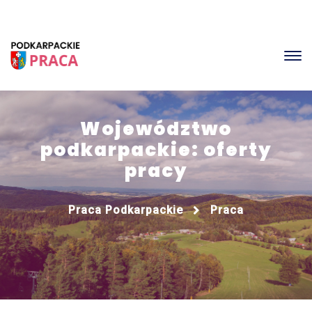
Województwo
podkarpackie: oferty
pracy
Praca Podkarpackie
Praca