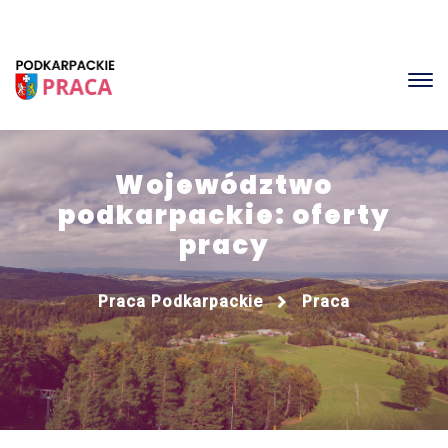
Województwo
podkarpackie: oferty
pracy
Praca Podkarpackie
Praca