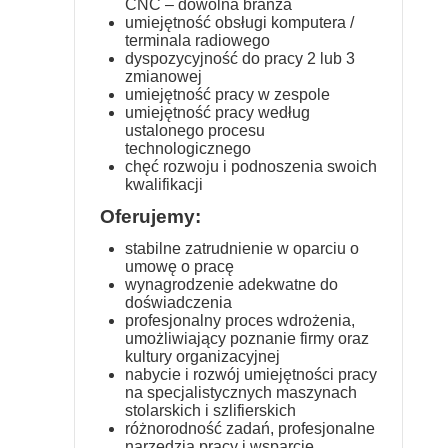
CNC – dowolna branża
umiejętność obsługi komputera /
terminala radiowego
dyspozycyjność do pracy 2 lub 3
zmianowej
umiejętność pracy w zespole
umiejętność pracy według
ustalonego procesu
technologicznego
chęć rozwoju i podnoszenia swoich
kwalifikacji
Oferujemy:
stabilne zatrudnienie w oparciu o
umowę o pracę
wynagrodzenie adekwatne do
doświadczenia
profesjonalny proces wdrożenia,
umożliwiający poznanie firmy oraz
kultury organizacyjnej
nabycie i rozwój umiejętności pracy
na specjalistycznych maszynach
stolarskich i szlifierskich
różnorodność zadań, profesjonalne
narzędzia pracy i wsparcie