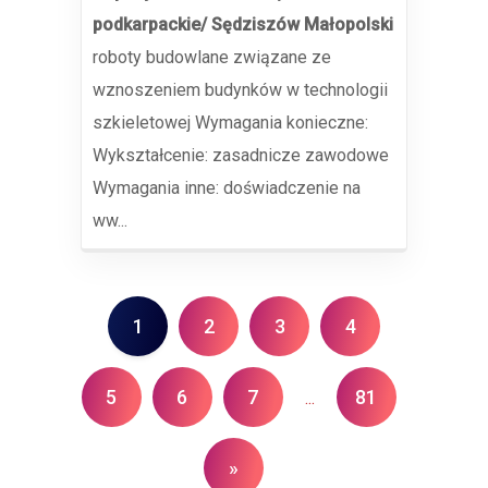
podkarpackie/ Sędziszów Małopolski
roboty budowlane związane ze
wznoszeniem budynków w technologii
szkieletowej Wymagania konieczne:
Wykształcenie: zasadnicze zawodowe
Wymagania inne: doświadczenie na
ww...
1
2
3
4
5
6
7
81
...
»