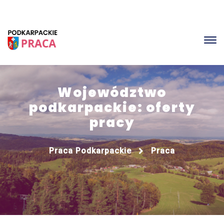
Województwo
podkarpackie: oferty
pracy
Praca Podkarpackie
Praca