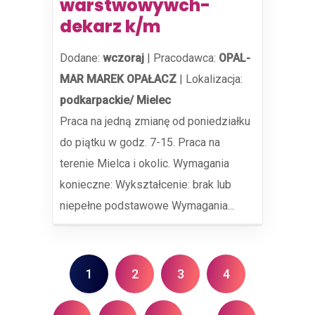
warstwowywch-
dekarz k/m
Dodane:
wczoraj
|
Pracodawca:
OPAL-
MAR MAREK OPAŁACZ
|
Lokalizacja:
podkarpackie/ Mielec
Praca na jedną zmianę od poniedziałku
do piątku w godz. 7-15. Praca na
terenie Mielca i okolic. Wymagania
konieczne: Wykształcenie: brak lub
niepełne podstawowe Wymagania...
1
2
3
4