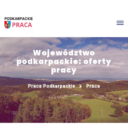
Województwo
podkarpackie: oferty
pracy
Praca Podkarpackie
Praca