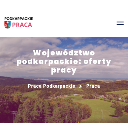
Województwo
podkarpackie: oferty
pracy
Praca Podkarpackie
Praca