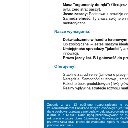
Masz "argumenty do ręki":
Oferujesz 
pyłu, zero strat paszy).
Jasne zasady:
Podstawa + prowizja od 
Samodzielność:
Ty znasz swój teren na
merytoryczne.
Nasze wymagania:
Doświadczenie w handlu terenowym 
lub zoologicznej – jesteś naszym ideał
Umiejętność sprzedaży "jakości", a n
innowacji.
Prawo jazdy kat. B i gotowość do pr
Oferujemy:
Stabilne zatrudnienie (Umowa o pracę 
Narzędzia: Samochód służbowy , smart
Pakiet próbek produktowych (Twój głów
Realny wpływ na strategię rozwoju m
Zgodnie z art. 13 ogólnego rozporządzenia o o
że:Administratorem Pani/Pana danych osobowych jest f
dane osobowe przetwarzane będą w celu przeprowadzenia p
b oraz lit. c RODO. Dane będą przechowywane do mom
rekrutacje – przez okres 12/miesięcy. Przysługuje Pani
przetwarzania oraz prawo do wycofania zgody w dowol
procesie rekrutacji.