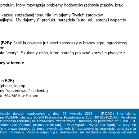
produkt, który rozwiązuje problemy hodowców (zdrowie ptaków, brak
każdej sprzedanej tony. Nie limitujemy Twoich zarobków.
jlepiej. My dajemy Ci produkt, narzędzia (auto, tel, laptop) i wsparcie
(B2B):
Jeśli budowałeś już sieci sprzedaży w branży agro, ogrodniczej
em.
ie "ceny":
Szukamy osób, które potrafią pokazać korzyści płynące z
acy w terenie
.
lub B2B).
phone, laptop.
ny "sprzedawca" u klienta).
arki PAUMAR w Polsce.
chronie danych osobowych z dnia 27 kwietnia 2016 r. (RODO) informujemy,
irma PAUMAR ,Sieradz 98-200 Krakowskie Przedmieście 133, NIP 8271821463. Pani/Pana
rocesu rekrutacji na stanowisko Przedstawiciel Handlowy na podstawie art. 6 ust. 1 lit.
entu zakończenia procesu rekrutacji, a w przypadku wyrażenia zgody na przyszłe
/Panu prawo dostępu do treści swoich danych, ich sprostowania, usunięcia, ograniczenia
nym momencie. Podanie danych jest dobrowolne, ale niezbędne do wzięcia udziału w