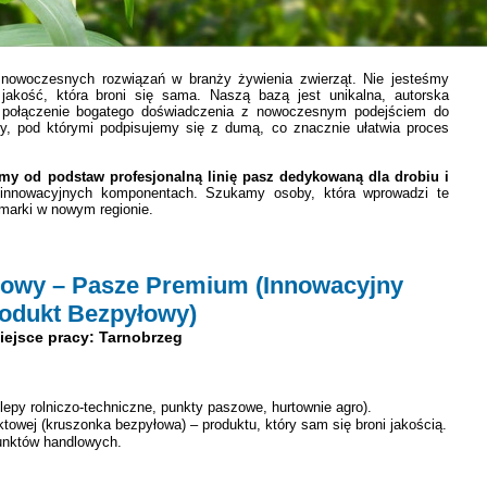
nowoczesnych rozwiązań w branży żywienia zwierząt. Nie jesteśmy
 jakość, która broni się sama. Naszą bazą jest unikalna, autorska
st połączenie bogatego doświadczenia z nowoczesnym podejściem do
kty, pod którymi podpisujemy się z dumą, co znacznie ułatwia proces
my od podstaw profesjonalną linię pasz dedykowaną dla drobiu i
 innowacyjnych komponentach. Szukamy osoby, która wprowadzi te
 marki w nowym regionie.
lowy – Pasze Premium (Innowacyjny
odukt Bezpyłowy)
iejsce pracy: Tarnobrzeg
lepy rolniczo-techniczne, punkty paszowe, hurtownie agro).
owej (kruszonka bezpyłowa) – produktu, który sam się broni jakością.
punktów handlowych.