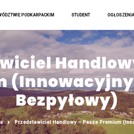
WÓDZTWIE PODKARPACKIM
STUDENT
OGŁOSZENI
wiciel Handlow
 (Innowacyjny
Bezpyłowy)
ca
Przedstawiciel Handlowy – Pasze Premium (Inn