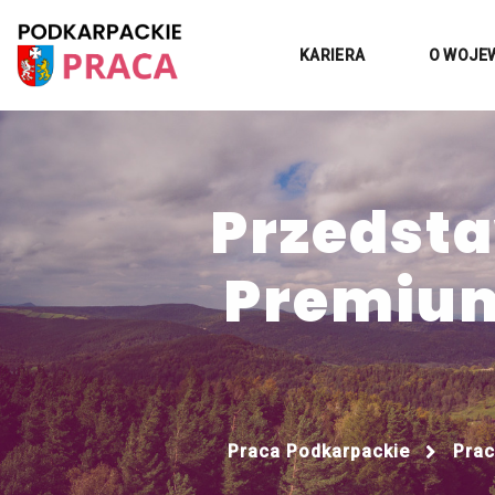
KARIERA
O WOJE
Przedsta
Premium
Praca Podkarpackie
Pra