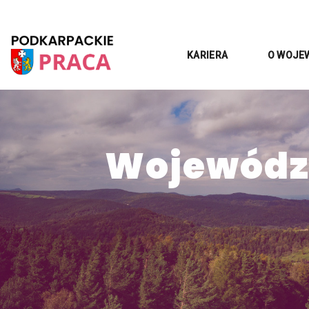
KARIERA
O WOJE
Województ