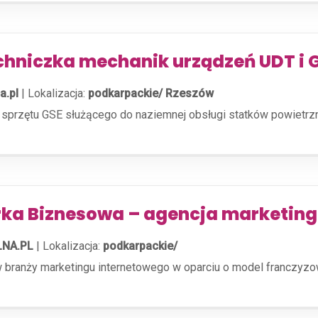
chniczka mechanik urządzeń UDT i 
a.pl
|
Lokalizacja:
podkarpackie/ Rzeszów
a sprzętu GSE służącego do naziemnej obsługi statków powiet
rka Biznesowa – agencja marketing
NA.PL
|
Lokalizacja:
podkarpackie/
i w branży marketingu internetowego w oparciu o model franczyz