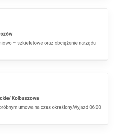
eszów
niowo – szkieletowe oraz obciążenie narządu
ckie/ Kolbuszowa
e próbnym umowa na czas określony.Wyjazd 06:00