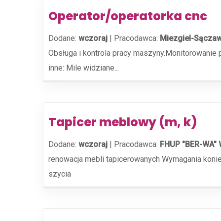
Operator/operatorka cnc
Dodane:
wczoraj
|
Pracodawca:
Miezgiel-Sącza
Obsługa i kontrola pracy maszyny.Monitorowani
inne: Mile widziane...
Tapicer meblowy (m, k)
Dodane:
wczoraj
|
Pracodawca:
FHUP "BER-WA" 
renowacja mebli tapicerowanych Wymagania koni
szycia