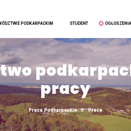
WÓDZTWIE PODKARPACKIM
STUDENT
OGŁOSZENI
wo podkarpack
pracy
Praca Podkarpackie
Praca