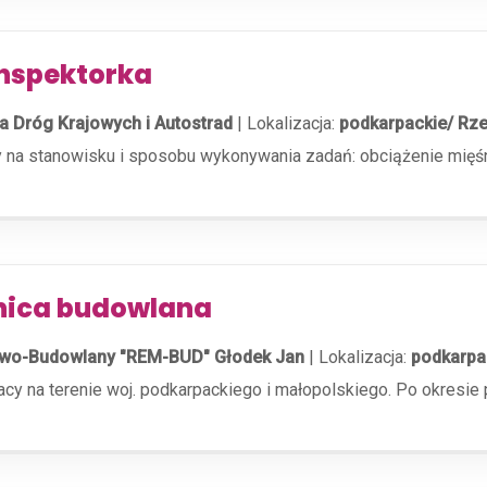
inspektorka
a Dróg Krajowych i Autostrad
|
Lokalizacja:
podkarpackie/ Rz
cy na stanowisku i sposobu wykonywania zadań: obciążenie mięś
nica budowlana
wo-Budowlany "REM-BUD" Głodek Jan
|
Lokalizacja:
podkarpa
cy na terenie woj. podkarpackiego i małopolskiego. Po okresi