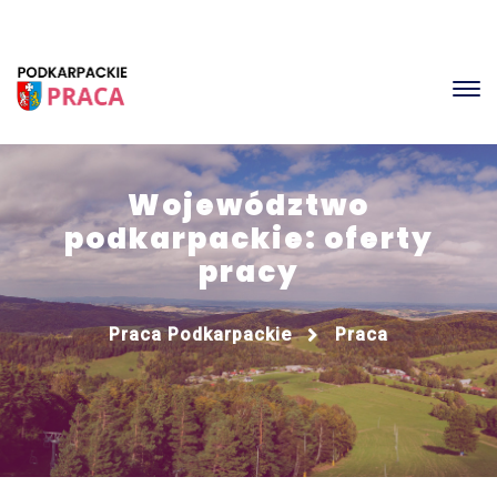
Województwo
podkarpackie: oferty
pracy
Praca Podkarpackie
Praca