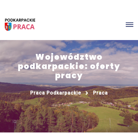
Województwo
podkarpackie: oferty
pracy
Praca Podkarpackie
Praca