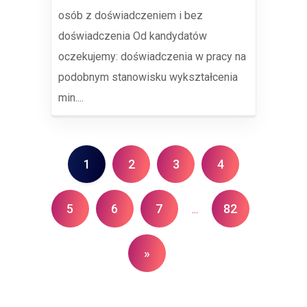
osób z doświadczeniem i bez
doświadczenia Od kandydatów
oczekujemy: doświadczenia w pracy na
podobnym stanowisku wykształcenia
min....
1
2
3
4
5
6
7
82
...
»