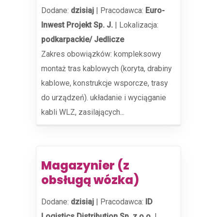
Dodane:
dzisiaj
|
Pracodawca:
Euro-
Inwest Projekt Sp. J.
|
Lokalizacja:
podkarpackie/ Jedlicze
Zakres obowiązków: kompleksowy
montaż tras kablowych (koryta, drabiny
kablowe, konstrukcje wsporcze, trasy
do urządzeń). układanie i wyciąganie
kabli WLZ, zasilających...
Magazynier (z
obsługą wózka)
Dodane:
dzisiaj
|
Pracodawca:
ID
Logistics Distribution Sp. z o.o.
|