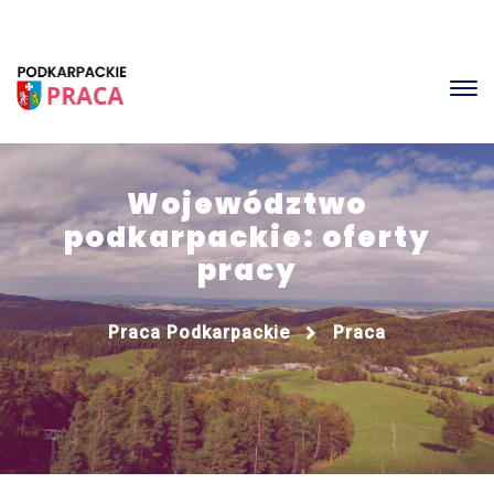
Województwo
podkarpackie: oferty
pracy
Praca Podkarpackie
Praca