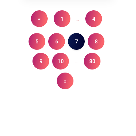
«
1
4
...
5
6
7
8
9
10
80
...
»