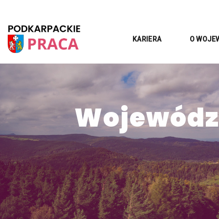
KARIERA
O WOJE
Województ