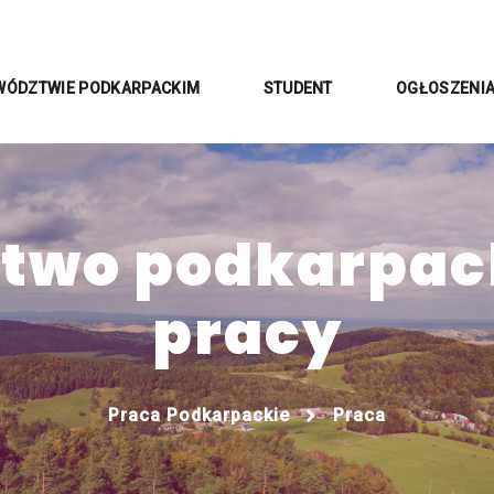
WÓDZTWIE PODKARPACKIM
STUDENT
OGŁOSZENI
wo podkarpack
pracy
Praca Podkarpackie
Praca