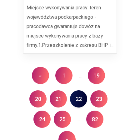
Miejsce wykonywania pracy: teren
województwa podkarpackiego -
pracodawca gwarantuje dowóz na
miejsce wykonywania pracy z bazy
firmy.1.Przeszkolenie z zakresu BHP i...
«
1
19
...
20
21
22
23
24
25
82
...
»