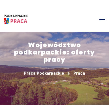
Województwo
podkarpackie: oferty
pracy
Praca Podkarpackie
Praca