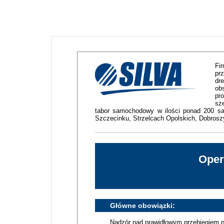
Fi
pr
dr
ob
pr
sz
tabor samochodowy w ilości ponad 200 s
Szczecinku, Strzelcach Opolskich, Dobroszy
Oper
Główne obowiązki:
Nadzór nad prawidłowym przebiegiem 