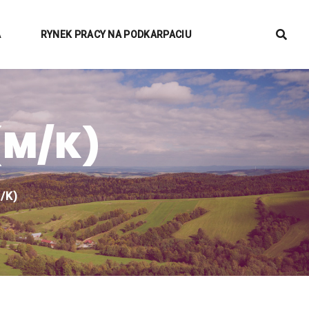
A
RYNEK PRACY NA PODKARPACIU
(M/K)
/K)