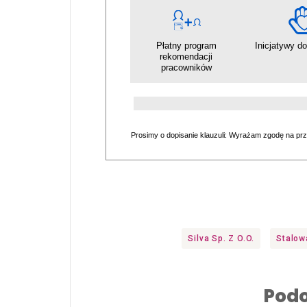
Płatny program
Inicjatywy d
rekomendacji
pracowników
Prosimy o dopisanie klauzuli: Wyrażam zgodę na pr
Silva Sp. Z O.o.
Stalow
Podo