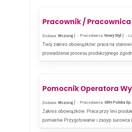
Pracownik / Pracownica
|
|
Pracodawca:
Nowy Styl
Lo
Dodane:
Wczoraj
Twój zakres obowiązków: praca na stanow
prowadzenie procesu produkcyjnego zgodni
Pomocnik Operatora Wyt
|
Pracodawca:
GRH Polska Sp. 
Dodane:
Wczoraj
Zakres obowiązków: Praca przy linii produ
pomiarów Przygotowanie i zasyp surowca P