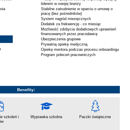
liderem w swojej branży
nia
Stabilne zatrudnienie w oparciu o umowę o
pracę (bez pośredników)
System nagród miesięcznych
Dodatek za frekwencję - co miesiąc
Możliwość zdobycia dodatkowych uprawnień
finansowanych przez pracodawcę
Ubezpieczenia grupowe
Prywatną opiekę medyczną
b
Opiekę mentora podczas procesu onboardingu
Program poleceń pracowniczych
Benefity:
e szkoleń i
Wyprawka szkolna
Paczki świąteczne
ów