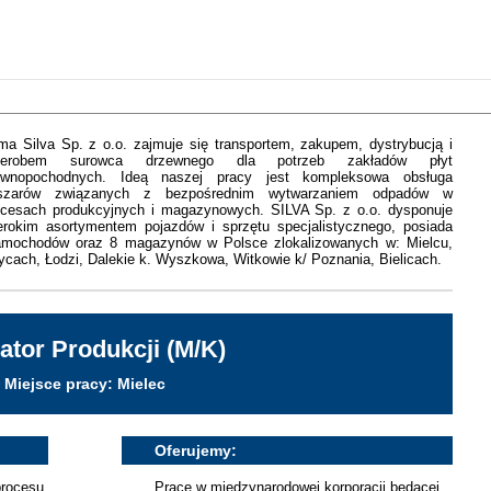
rma Silva Sp. z o.o. zajmuje się transportem, zakupem, dystrybucją i
zerobem surowca drzewnego dla potrzeb zakładów płyt
ewnopochodnych. Ideą naszej pracy jest kompleksowa obsługa
szarów związanych z bezpośrednim wytwarzaniem odpadów w
ocesach produkcyjnych i magazynowych. SILVA Sp. z o.o. dysponuje
erokim asortymentem pojazdów i sprzętu specjalistycznego, posiada
amochodów oraz 8 magazynów w Polsce zlokalizowanych w: Mielcu,
cach, Łodzi, Dalekie k. Wyszkowa, Witkowie k/ Poznania, Bielicach.
ator Produkcji (M/K)
Miejsce pracy: Mielec
Oferujemy:
procesu
Pracę w międzynarodowej korporacji będącej