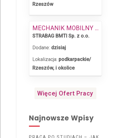
Rzeszów
MECHANIK MOBILNY MASZYN BUDOWLANYCH (M/K)
STRABAG BMTI Sp. z o.o.
Dodane:
dzisiaj
Lokalizacja:
podkarpackie/
Rzeszów, i okolice
Więcej Ofert Pracy
Najnowsze Wpisy
PRACA PO STUDIACH – JAK