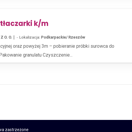
łaczarki k/m
|
Z O. O.
Lokalizacja:
Podkarpackie/ Rzeszów
kcyjnej oraz powyżej 3m – pobieranie próbki surowca do
akowanie granulatu Czyszczenie...
awa zastrzeżone