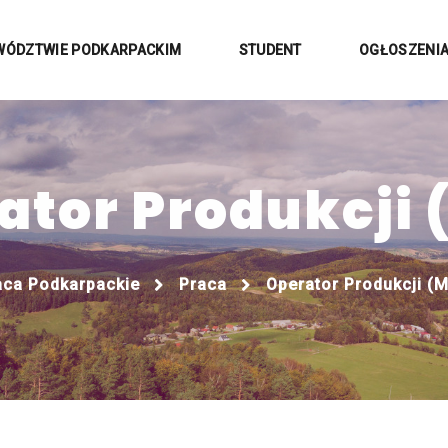
WÓDZTWIE PODKARPACKIM
STUDENT
OGŁOSZENI
ator Produkcji 
aca Podkarpackie
Praca
Operator Produkcji (M