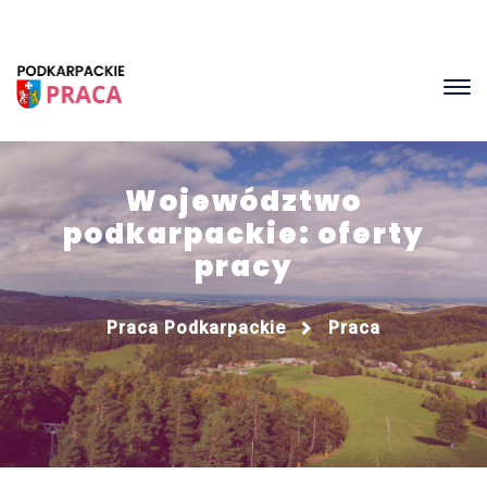
Województwo
podkarpackie: oferty
pracy
Praca Podkarpackie
Praca