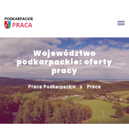
Województwo
podkarpackie: oferty
pracy
Praca Podkarpackie
Praca