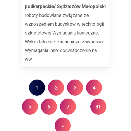
podkarpackie/ Sędziszów Małopolski
roboty budowlane związane ze
wznoszeniem budynków w technologii
szkieletowej Wymagania konieczne:
Wykształcenie: zasadnicze zawodowe
Wymagania inne: doświadczenie na
ww...
1
2
3
4
5
6
7
81
...
»