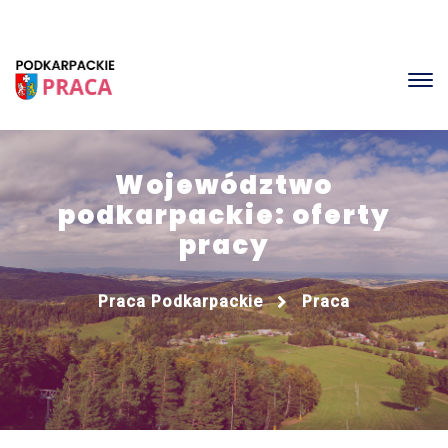
Województwo
podkarpackie: oferty
pracy
Praca Podkarpackie
Praca