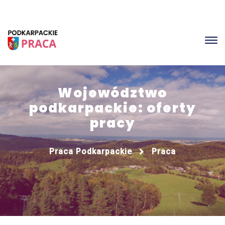
Województwo
podkarpackie: oferty
pracy
Praca Podkarpackie
Praca