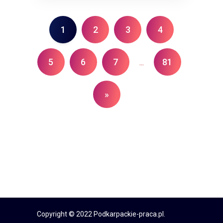
1
2
3
4
5
6
7
81
...
»
Copyright © 2022 Podkarpackie-praca.pl.