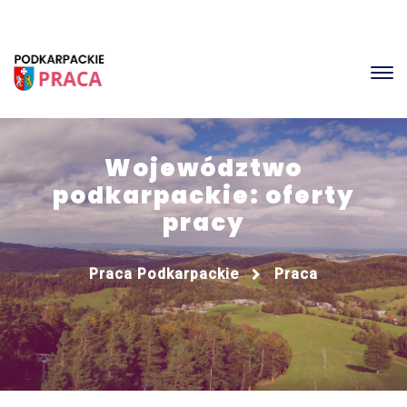
Województwo
podkarpackie: oferty
pracy
Praca Podkarpackie
Praca