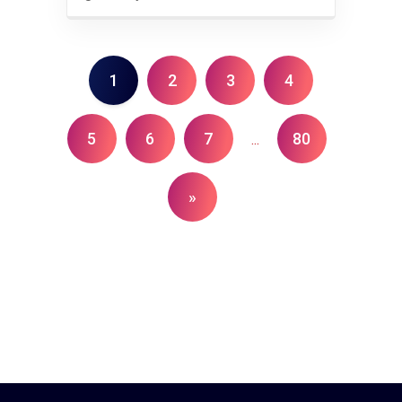
1
2
3
4
5
6
7
80
...
»