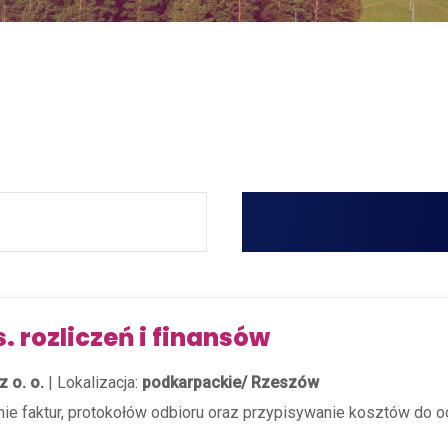
s. rozliczeń i finansów
 o. o.
|
Lokalizacja:
podkarpackie/ Rzeszów
nie faktur, protokołów odbioru oraz przypisywanie kosztów do o