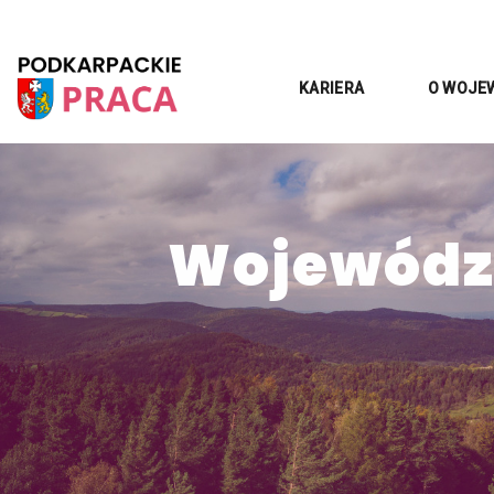
KARIERA
O WOJE
Województ