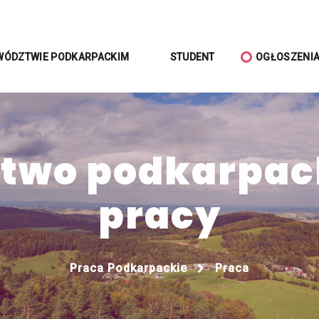
WÓDZTWIE PODKARPACKIM
STUDENT
OGŁOSZENI
wo podkarpack
pracy
Praca Podkarpackie
Praca