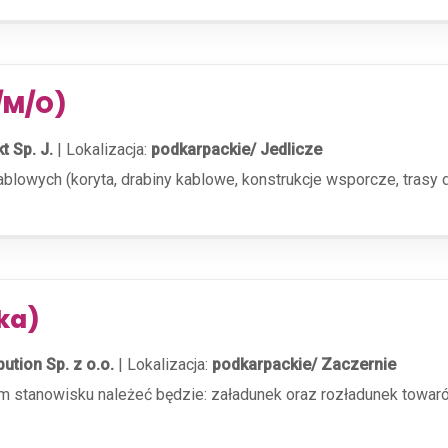
K/M/O)
t Sp. J.
|
Lokalizacja:
podkarpackie/ Jedlicze
owych (koryta, drabiny kablowe, konstrukcje wsporcze, trasy do
ka)
bution Sp. z o.o.
|
Lokalizacja:
podkarpackie/ Zaczernie
stanowisku należeć będzie: załadunek oraz rozładunek towaró