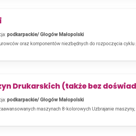
i
cja:
podkarpackie/ Głogów Małopolski
rowców oraz komponentów niezbędnych do rozpoczęcia cyklu pro
zyn Drukarskich (także bez doświa
cja:
podkarpackie/ Głogów Małopolski
zaawansowanych maszynach 8-kolorowych Uzbrajanie maszyny, 