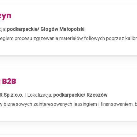
zyn
cja:
podkarpackie/ Głogów Małopolski
giem procesu zgrzewania materiałów foliowych poprzez kalibra
 B2B
R Sp.z.o.o.
|
Lokalizacja:
podkarpackie/ Rzeszów
 biznesowych zainteresowanych leasingiem i finansowaniem, bu