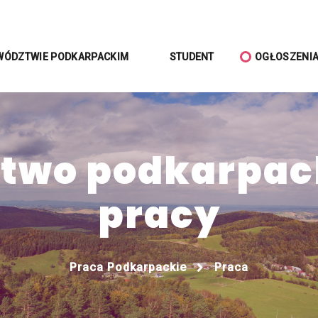
WÓDZTWIE PODKARPACKIM
STUDENT
OGŁOSZENI
wo podkarpack
pracy
Praca Podkarpackie
Praca