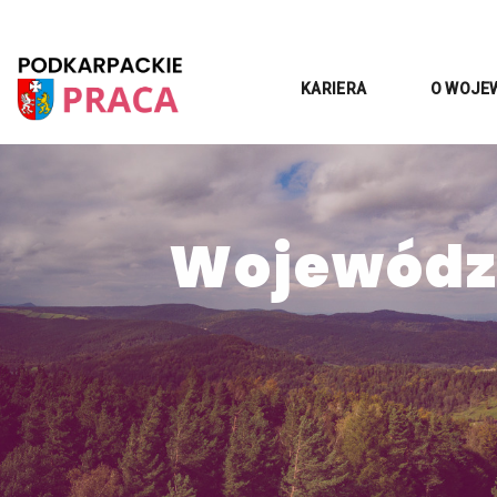
KARIERA
O WOJE
Województ