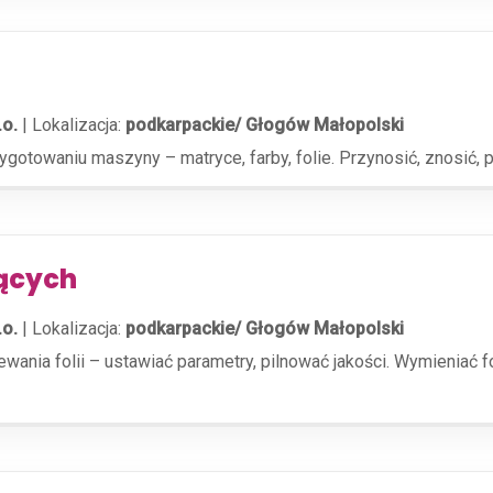
.o.
|
Lokalizacja:
podkarpackie/ Głogów Małopolski
otowaniu maszyny – matryce, farby, folie. Przynosić, znosić, p
ących
.o.
|
Lokalizacja:
podkarpackie/ Głogów Małopolski
nia folii – ustawiać parametry, pilnować jakości. Wymieniać fo