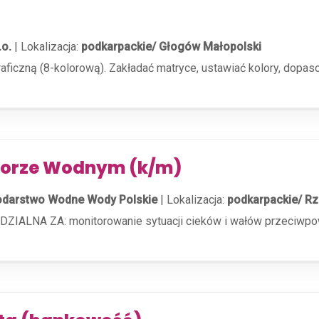
.o.
|
Lokalizacja:
podkarpackie/ Głogów Małopolski
ficzną (8-kolorową). Zakładać matryce, ustawiać kolory, dopa
dzorze Wodnym (k/m)
darstwo Wodne Wody Polskie
|
Lokalizacja:
podkarpackie/ Rz
NA ZA: monitorowanie sytuacji cieków i wałów przeciwpowod